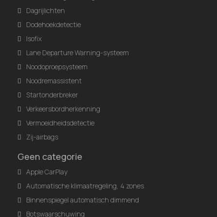
Dagrijlichten
Dodehoekdetectie
Isofix
Lane Departure Warning-systeem
Noodoproepsysteem
Noodremassistent
Startonderbreker
Verkeersbordherkenning
Vermoeidheidsdetectie
Zij-airbags
Geen categorie
Apple CarPlay
Automatische klimaatregeling, 4 zones
Binnenspiegel automatisch dimmend
Botswaarschuwing