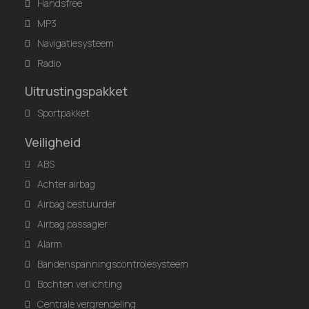
Handsfree
MP3
Navigatiesysteem
Radio
Uitrustingspakket
Sportpakket
Veiligheid
ABS
Achter airbag
Airbag bestuurder
Airbag passagier
Alarm
Bandenspanningscontrolesysteem
Bochten verlichting
Centrale vergrendeling