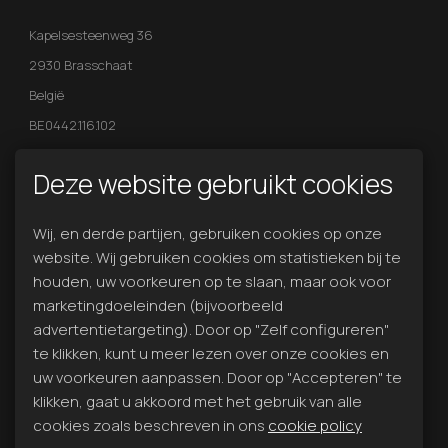
Kapelsesteenweg 36
2930 Brasschaat
België
BE0442.116.102
Contact
Deze website gebruikt cookies
We zijn dagelijks telefonisch bereikbaar 24h -7/7.
Wij, en derde partijen, gebruiken cookies op onze
Bel ons voor een afspraak!
website. Wij gebruiken cookies om statistieken bij te
T:
+32 (0)484 13 14 27
houden, uw voorkeuren op te slaan, maar ook voor
jonas@aspnv.eu
marketingdoeleinden (bijvoorbeeld
advertentietargeting). Door op "Zelf configureren"
te klikken, kunt u meer lezen over onze cookies en
VOLG ONS OP FACEBOOK
uw voorkeuren aanpassen. Door op "Accepteren" te
VOLG ONS OP INSTAGRAM
klikken, gaat u akkoord met het gebruik van alle
cookies zoals beschreven in ons
cookie policy