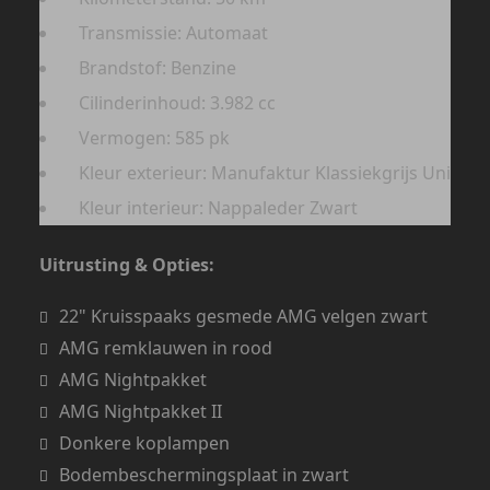
Transmissie: Automaat
Brandstof: Benzine
Cilinderinhoud: 3.982 cc
Vermogen: 585 pk
Kleur exterieur: Manufaktur Klassiekgrijs Uni
Kleur interieur: Nappaleder Zwart
Uitrusting & Opties:
22" Kruisspaaks gesmede AMG velgen zwart
AMG remklauwen in rood
AMG Nightpakket
AMG Nightpakket II
Donkere koplampen
Bodembeschermingsplaat in zwart