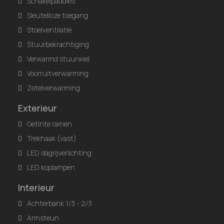
Schakelpaddles
Sleutelloze toegang
Stoelventilatie
Stuurbekrachtiging
Verwarmd stuurwiel
Voorruitverwarming
Zetelverwarming
Exterieur
Getinte ramen
Trekhaak (vast)
LED dagrijverlichting
LED koplampen
Interieur
Achterbank 1/3 - 2/3
Armsteun