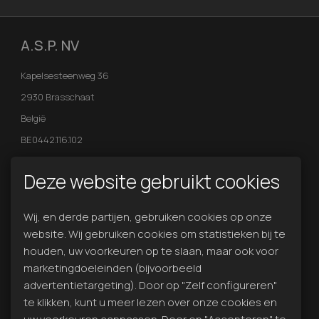
A.S.P. NV
Kapelsesteenweg 36
2930 Brasschaat
België
BE0442.116.102
Contact
Deze website gebruikt cookies
We zijn dagelijks telefonisch bereikbaar 24h -7/7.
Wij, en derde partijen, gebruiken cookies op onze
Bel ons voor een afspraak!
website. Wij gebruiken cookies om statistieken bij te
T:
+32 (0)484 13 14 27
houden, uw voorkeuren op te slaan, maar ook voor
jonas@aspnv.eu
marketingdoeleinden (bijvoorbeeld
advertentietargeting). Door op "Zelf configureren"
te klikken, kunt u meer lezen over onze cookies en
VOLG ONS OP FACEBOOK