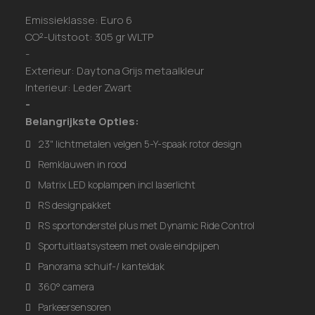
Emissieklasse: Euro 6
CO²-Uitstoot: 305 gr WLTP
-
Exterieur: Daytona Grijs metaalkleur
Interieur: Leder Zwart
-
Belangrijkste Opties:
23" lichtmetalen velgen 5-Y-spaak rotor design
Remklauwen in rood
Matrix LED koplampen incl laserlicht
RS designpakket
RS sportonderstel plus met Dynamic Ride Control
Sportuitlaatsysteem met ovale eindpijpen
Panorama schuif-/ kanteldak
360° camera
Parkeersensoren