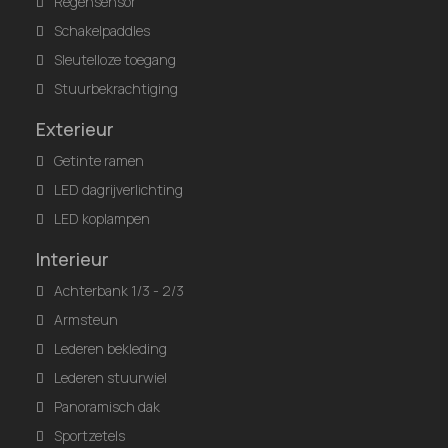
Regensensor
Schakelpaddles
Sleutelloze toegang
Stuurbekrachtiging
Exterieur
Getinte ramen
LED dagrijverlichting
LED koplampen
Interieur
Achterbank 1/3 - 2/3
Armsteun
Lederen bekleding
Lederen stuurwiel
Panoramisch dak
Sportzetels