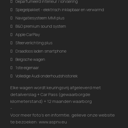
Geparfumeerd interieur / ionisering
Spiegelpakket - elektrisch inklapbaar en verwarmd
Navigatiesysteem MMI plus
B&O premium sound system
Apple CarPlay
Sfeerverlichting plus
Draadloos laden smartphone
Belgische wagen
1ste eigenaar
Volledige Audi onderhoudshistoriek
Elke wagen wordt keuringsvrij afgeleverd met
detailverslag + Car Pass (gewaarborgde
kilometerstand) + 12 maanden waarborg
-
Voor meer foto's en informtie, gelieve onze website
te bezoeken: www.aspnv.eu